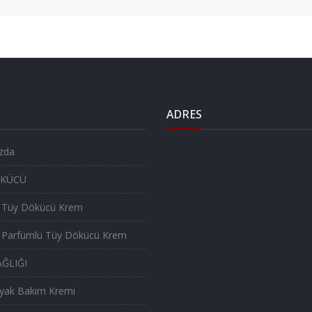
ADRES
zda
ÖKÜCÜ
 Tüy Dökücü Krem
 Parfümlü Tüy Dökücü Krem
AĞLIĞI
Ayak Bakım Kremi