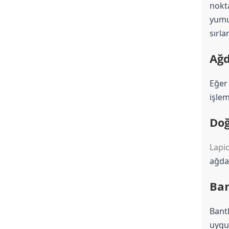
nokta
yumuş
sırla
Ağd
Eğer 
işlem
Doğ
Lapi
ağdan
Ban
Bantl
uygul