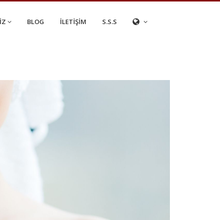
İZ
BLOG
İLETİŞİM
S.S.S