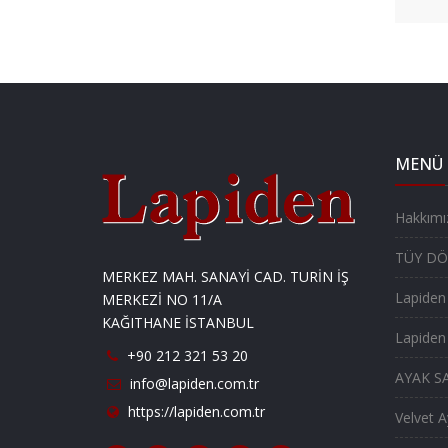
MENÜ
Hakkımı
TÜY D
MERKEZ MAH. SANAYİ CAD. TURİN İŞ
Lapiden
MERKEZİ NO 11/A
KAĞITHANE İSTANBUL
Lapiden
+90 212 321 53 20
AYAK S
info@lapiden.com.tr
https://lapiden.com.tr
Velvet 