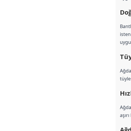
Doğ
Bantl
isten
uygul
Tüy
Ağda
tüyle
Hız
Ağda 
aşırı
Ağd