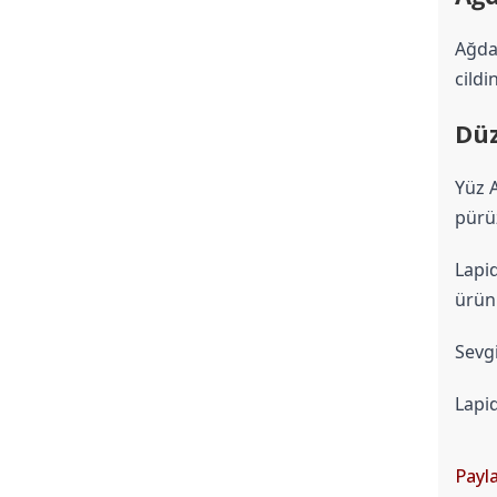
Ağda 
cildi
Düz
Yüz A
pürü
Lapid
ürünl
Sevgi
Lapid
Payla