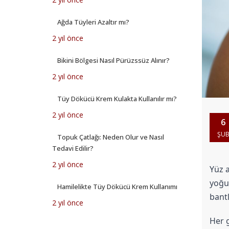
Ağda Tüyleri Azaltır mı?
2 yıl önce
Bikini Bölgesi Nasıl Pürüzssüz Alınır?
2 yıl önce
Tüy Dökücü Krem Kulakta Kullanılır mı?
2 yıl önce
6
ŞU
Topuk Çatlağı: Neden Olur ve Nasıl
Tedavi Edilir?
2 yıl önce
Yüz a
yoğun
Hamilelikte Tüy Dökücü Krem Kullanımı
bantl
2 yıl önce
Her g