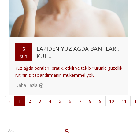
LAPIDEN YÜZ AĞDA BANTLARI:
6
KUL...
ŞUB
Yüz ağda bantları, pratik, etkili ve tek bir ürünle güzellik
rutininizi taçlandırmanın mükemmel yolu...
Daha Fazla
«
1
2
3
4
5
6
7
8
9
10
11
1