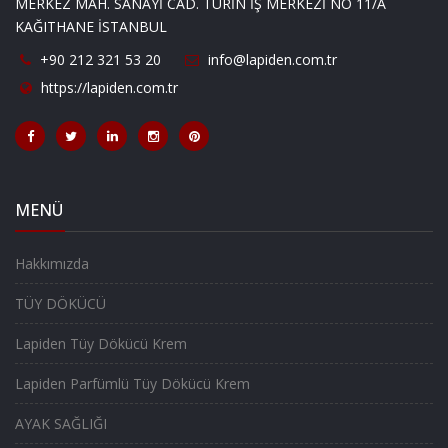
MERKEZ MAH. SANAYİ CAD. TURİN İŞ MERKEZİ NO 11/A
KAĞITHANE İSTANBUL
+90 212 321 53 20
info@lapiden.com.tr
https://lapiden.com.tr
MENÜ
Hakkımızda
TÜY DÖKÜCÜ
Lapiden Tüy Dökücü Krem
Lapiden Parfümlü Tüy Dökücü Krem
AYAK SAĞLIĞI